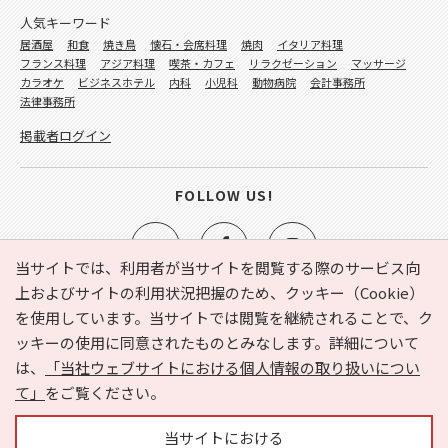
人気キーワード
居酒屋
和食
焼き鳥
懐石・会席料理
焼肉
イタリア料理
フランス料理
アジア料理
喫茶・カフェ
リラクゼーション
マッサージ
カラオケ
ビジネスホテル
内科
小児科
動物病院
会計事務所
法律事務所
掲載者ログイン
FOLLOW US!
当サイトでは、利用者が当サイトを閲覧する際のサービス向
上およびサイトの利用状況把握のため、クッキー（Cookie）
を使用しています。当サイトでは閲覧を継続されることで、ク
e-NAVITA（イーナビタ）とは？
お気に入り
ヘルプ
ッキーの使用に同意されたものとみなします。詳細について
利用規約
個人情報の取り扱いについて
運営会社
は、
「当社ウェブサイトにおける個人情報の取り扱いについ
サイトマップ
広告掲載に関するお問い合わせ
て」
をご覧ください。
サイトの内容に関するお問い合わせ
当サイトにおける