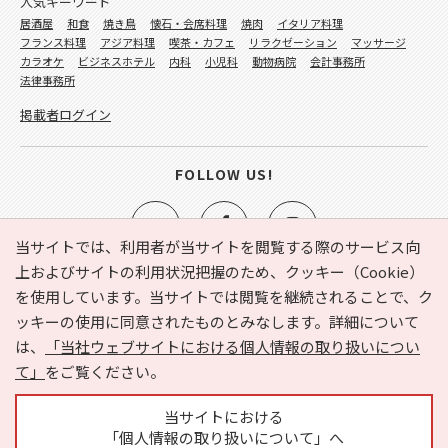
人気キーワード
居酒屋
和食
焼き鳥
懐石・会席料理
焼肉
イタリア料理
フランス料理
アジア料理
喫茶・カフェ
リラクゼーション
マッサージ
カラオケ
ビジネスホテル
内科
小児科
動物病院
会計事務所
法律事務所
掲載者ログイン
FOLLOW US!
当サイトでは、利用者が当サイトを閲覧する際のサービス向
上およびサイトの利用状況把握のため、クッキー（Cookie）
を使用しています。当サイトでは閲覧を継続されることで、ク
e-NAVITA（イーナビタ）とは？
お気に入り
ヘルプ
ッキーの使用に同意されたものとみなします。詳細について
利用規約
個人情報の取り扱いについて
運営会社
は、
「当社ウェブサイトにおける個人情報の取り扱いについ
サイトマップ
広告掲載に関するお問い合わせ
て」
をご覧ください。
サイトの内容に関するお問い合わせ
当サイトにおける
「個人情報の取り扱いについて」へ