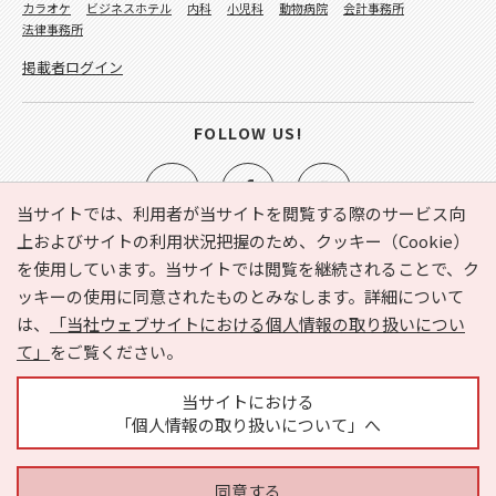
カラオケ
ビジネスホテル
内科
小児科
動物病院
会計事務所
法律事務所
掲載者ログイン
FOLLOW US!
当サイトでは、利用者が当サイトを閲覧する際のサービス向
上およびサイトの利用状況把握のため、クッキー（Cookie）
を使用しています。当サイトでは閲覧を継続されることで、ク
e-NAVITA（イーナビタ）とは？
お気に入り
ヘルプ
ッキーの使用に同意されたものとみなします。詳細について
利用規約
個人情報の取り扱いについて
運営会社
は、
「当社ウェブサイトにおける個人情報の取り扱いについ
サイトマップ
広告掲載に関するお問い合わせ
て」
をご覧ください。
サイトの内容に関するお問い合わせ
当サイトにおける
「個人情報の取り扱いについて」へ
同意する