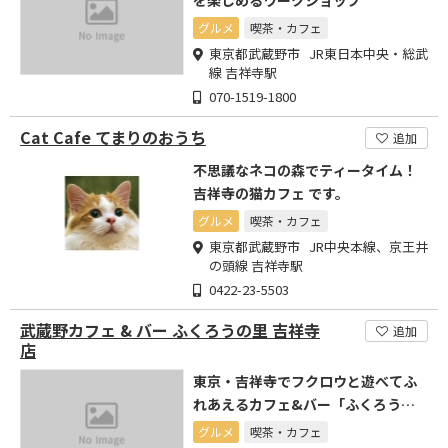
を楽しめるワークショップ
グルメ
喫茶・カフェ
東京都武蔵野市 JR東日本中央・総武
線 吉祥寺駅
070-1519-1800
Cat Cafe てまりのおうち
追加
不思議なネコの森でティータイム！
吉祥寺の猫カフェ です。
グルメ
喫茶・カフェ
東京都武蔵野市 JR中央本線、京王井
の頭線 吉祥寺駅
0422-23-5503
武蔵野カフェ & バー ふくろうの里 吉祥寺
追加
店
東京・吉祥寺でフクロウと遊べてふ
れあえるカフェ&バー「ふくろうの
里」です！
グルメ
喫茶・カフェ