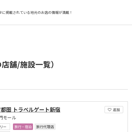
タに掲載されている
地元のお店の情報が満載！
の店舗/施設一覧）
首都圏 トラベルゲート新宿
追加
門モール
リー
旅行・宿泊
旅行代理店