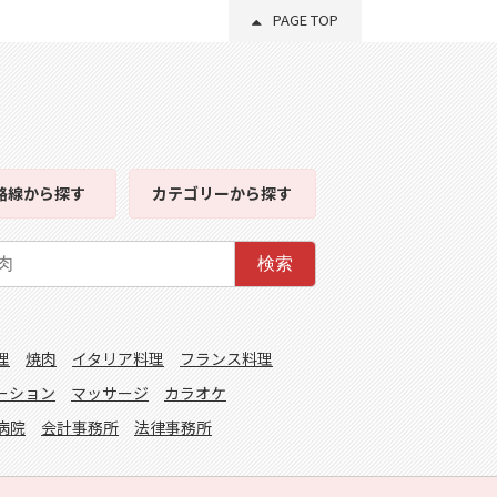
PAGE TOP
路線
から探す
カテゴリー
から探す
検索
理
焼肉
イタリア料理
フランス料理
ーション
マッサージ
カラオケ
病院
会計事務所
法律事務所