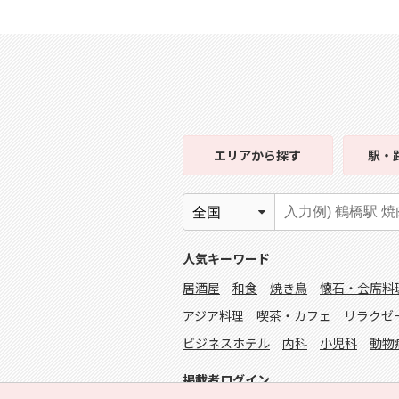
エリア
から探す
駅・
人気キーワード
居酒屋
和食
焼き鳥
懐石・会席料
アジア料理
喫茶・カフェ
リラクゼ
ビジネスホテル
内科
小児科
動物
掲載者ログイン