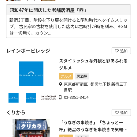
昭和47年に開店した老舗居酒屋「鼎」
新宿3丁目、階段を下り扉を開けると昭和時代へタイムスリッ
プ。 古民家の古材を使用した店内は古時計が時を刻み、BGM
は一切無く、カウン...
レインボービレッジ
追加
スタイリッシュな外観と彩あふれる
グルメ
グルメ
居酒屋
東京都新宿区 都営地下鉄 新宿三丁
目駅
03-3351-3414
くりから
追加
「うなぎの串焼き」「ちょっと一
杯」絶品のうなぎを串焼きで気軽に
味わえるお店