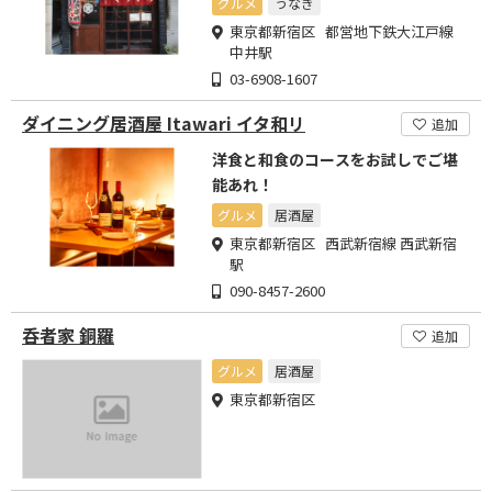
グルメ
うなぎ
東京都新宿区 都営地下鉄大江戸線
中井駅
03-6908-1607
ダイニング居酒屋 Itawari イタ和リ
追加
洋食と和食のコースをお試しでご堪
能あれ！
グルメ
居酒屋
東京都新宿区 西武新宿線 西武新宿
駅
090-8457-2600
呑者家 銅羅
追加
グルメ
居酒屋
東京都新宿区