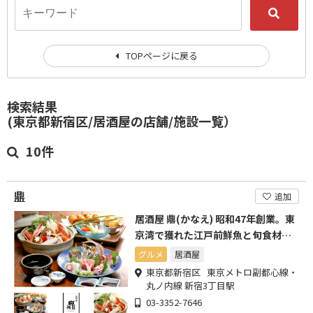
TOPページに戻る
検索結果
(東京都新宿区/居酒屋の店舗/施設一覧）
10件
鼎
追加
居酒屋 鼎(かなえ) 昭和47年創業。東
京湾で獲れた江戸前鮮魚と旬食材と
種類豊富な地酒自慢。
グルメ
居酒屋
東京都新宿区 東京メトロ副都心線・
丸ノ内線 新宿3丁目駅
03-3352-7646