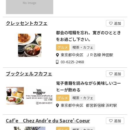
クレッセントカフェ
追加
都会の喧騒を忘れ、寛ぎのひととき
をお過ごし下さい。
グルメ
喫茶・カフェ
東京都中央区 ＪＲ各線 神田駅
03-6225-2468
ブックシェルフカフェ
追加
電子書籍を読みながら美味しいコー
ヒーが飲める
グルメ
喫茶・カフェ
東京都中央区 都営新宿線 浜町駅
Caf’e Chez Andr’e du Sacre’-Coeur
追加
グルメ
喫茶・カフェ