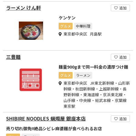
ラーメン けん軒
追加
ケンケン
グルメ
中華料理
東京都中央区 月島駅
三豊麺
追加
麺量900gまで同一料金の濃厚つけ麺
グルメ
ラーメン
東京都中央区 JR東北新幹線・山形新
幹線・秋田新幹線・上越新幹線・長
野新幹線・東海道線・京浜東北線・
山手線・中央線・総武本線・京葉線
東京駅
SHIBIRE NOODLES 蝋燭屋 銀座本店
追加
売り切れ御免!!絶品シビレ麻婆麺が食べられるお店