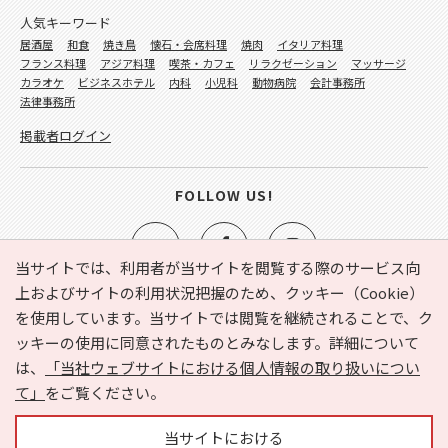
人気キーワード
居酒屋
和食
焼き鳥
懐石・会席料理
焼肉
イタリア料理
フランス料理
アジア料理
喫茶・カフェ
リラクゼーション
マッサージ
カラオケ
ビジネスホテル
内科
小児科
動物病院
会計事務所
法律事務所
掲載者ログイン
FOLLOW US!
当サイトでは、利用者が当サイトを閲覧する際のサービス向
上およびサイトの利用状況把握のため、クッキー（Cookie）
を使用しています。当サイトでは閲覧を継続されることで、ク
e-NAVITA（イーナビタ）とは？
お気に入り
ヘルプ
ッキーの使用に同意されたものとみなします。詳細について
利用規約
個人情報の取り扱いについて
運営会社
は、
「当社ウェブサイトにおける個人情報の取り扱いについ
サイトマップ
広告掲載に関するお問い合わせ
て」
をご覧ください。
サイトの内容に関するお問い合わせ
当サイトにおける