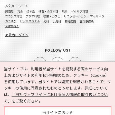
人気キーワード
居酒屋
和食
焼き鳥
懐石・会席料理
焼肉
イタリア料理
フランス料理
アジア料理
喫茶・カフェ
リラクゼーション
マッサージ
カラオケ
ビジネスホテル
内科
小児科
動物病院
会計事務所
法律事務所
掲載者ログイン
FOLLOW US!
当サイトでは、利用者が当サイトを閲覧する際のサービス向
上およびサイトの利用状況把握のため、クッキー（Cookie）
を使用しています。当サイトでは閲覧を継続されることで、ク
e-NAVITA（イーナビタ）とは？
お気に入り
ヘルプ
ッキーの使用に同意されたものとみなします。詳細について
利用規約
個人情報の取り扱いについて
運営会社
は、
「当社ウェブサイトにおける個人情報の取り扱いについ
サイトマップ
広告掲載に関するお問い合わせ
て」
をご覧ください。
サイトの内容に関するお問い合わせ
当サイトにおける