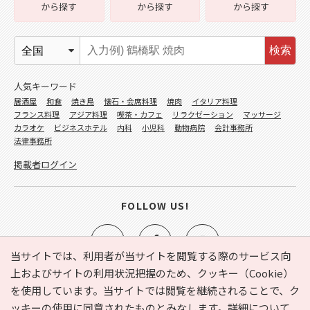
から探す
から探す
から探す
検索
人気キーワード
居酒屋
和食
焼き鳥
懐石・会席料理
焼肉
イタリア料理
フランス料理
アジア料理
喫茶・カフェ
リラクゼーション
マッサージ
カラオケ
ビジネスホテル
内科
小児科
動物病院
会計事務所
法律事務所
掲載者ログイン
FOLLOW US!
当サイトでは、利用者が当サイトを閲覧する際のサービス向
上およびサイトの利用状況把握のため、クッキー（Cookie）
を使用しています。当サイトでは閲覧を継続されることで、ク
e-NAVITA（イーナビタ）とは？
お気に入り
ヘルプ
ッキーの使用に同意されたものとみなします。詳細について