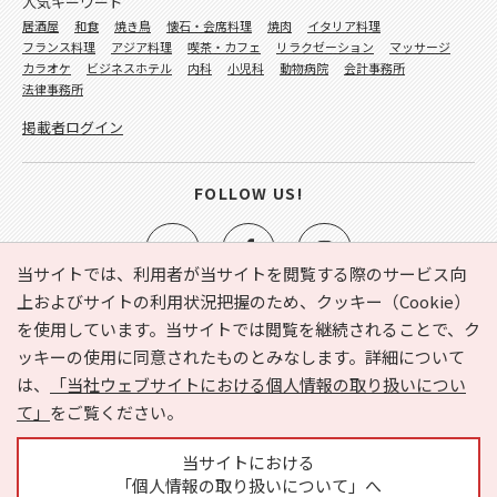
人気キーワード
居酒屋
和食
焼き鳥
懐石・会席料理
焼肉
イタリア料理
フランス料理
アジア料理
喫茶・カフェ
リラクゼーション
マッサージ
カラオケ
ビジネスホテル
内科
小児科
動物病院
会計事務所
法律事務所
掲載者ログイン
FOLLOW US!
当サイトでは、利用者が当サイトを閲覧する際のサービス向
上およびサイトの利用状況把握のため、クッキー（Cookie）
を使用しています。当サイトでは閲覧を継続されることで、ク
e-NAVITA（イーナビタ）とは？
お気に入り
ヘルプ
ッキーの使用に同意されたものとみなします。詳細について
利用規約
個人情報の取り扱いについて
運営会社
は、
「当社ウェブサイトにおける個人情報の取り扱いについ
サイトマップ
広告掲載に関するお問い合わせ
て」
をご覧ください。
サイトの内容に関するお問い合わせ
当サイトにおける
「個人情報の取り扱いについて」へ