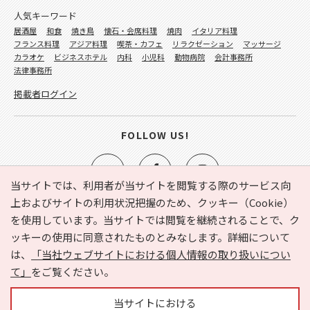
人気キーワード
居酒屋
和食
焼き鳥
懐石・会席料理
焼肉
イタリア料理
フランス料理
アジア料理
喫茶・カフェ
リラクゼーション
マッサージ
カラオケ
ビジネスホテル
内科
小児科
動物病院
会計事務所
法律事務所
掲載者ログイン
FOLLOW US!
当サイトでは、利用者が当サイトを閲覧する際のサービス向
上およびサイトの利用状況把握のため、クッキー（Cookie）
を使用しています。当サイトでは閲覧を継続されることで、ク
e-NAVITA（イーナビタ）とは？
お気に入り
ヘルプ
ッキーの使用に同意されたものとみなします。詳細について
利用規約
個人情報の取り扱いについて
運営会社
は、
「当社ウェブサイトにおける個人情報の取り扱いについ
サイトマップ
広告掲載に関するお問い合わせ
て」
をご覧ください。
サイトの内容に関するお問い合わせ
当サイトにおける