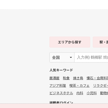
エリア
から探す
駅・
人気キーワード
居酒屋
和食
焼き鳥
懐石・会席料
アジア料理
喫茶・カフェ
リラクゼ
ビジネスホテル
内科
小児科
動物
掲載者ログイン