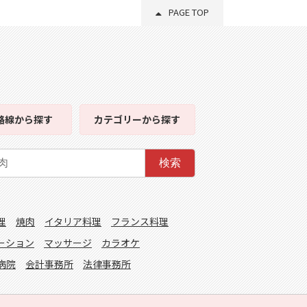
PAGE TOP
路線
から探す
カテゴリー
から探す
検索
理
焼肉
イタリア料理
フランス料理
ーション
マッサージ
カラオケ
病院
会計事務所
法律事務所