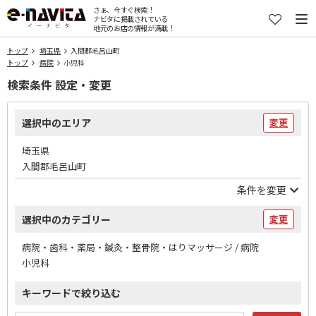
さぁ、今すぐ検索！
ナビタに掲載されている
地元のお店の情報が満載！
トップ
埼玉県
入間郡毛呂山町
トップ
病院
小児科
検索条件 設定・変更
選択中のエリア
変更
埼玉県
入間郡毛呂山町
条件を変更
選択中のカテゴリー
変更
病院・歯科・薬局・鍼灸・整骨院・はりマッサージ / 病院
小児科
キーワードで絞り込む