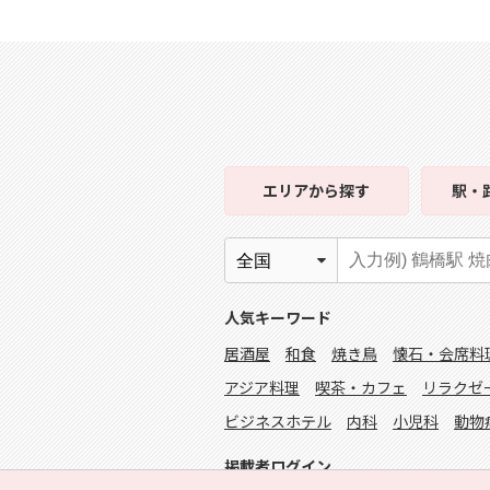
エリア
から探す
駅・
人気キーワード
居酒屋
和食
焼き鳥
懐石・会席料
アジア料理
喫茶・カフェ
リラクゼ
ビジネスホテル
内科
小児科
動物
掲載者ログイン