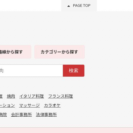
PAGE TOP
路線
から探す
カテゴリー
から探す
検索
理
焼肉
イタリア料理
フランス料理
ーション
マッサージ
カラオケ
病院
会計事務所
法律事務所