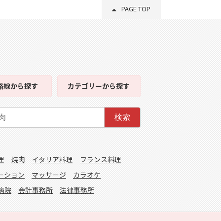
PAGE TOP
路線
から探す
カテゴリー
から探す
検索
理
焼肉
イタリア料理
フランス料理
ーション
マッサージ
カラオケ
病院
会計事務所
法律事務所