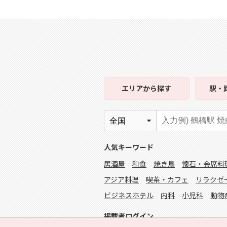
エリア
から探す
駅・
人気キーワード
居酒屋
和食
焼き鳥
懐石・会席料
アジア料理
喫茶・カフェ
リラクゼ
ビジネスホテル
内科
小児科
動物
掲載者ログイン