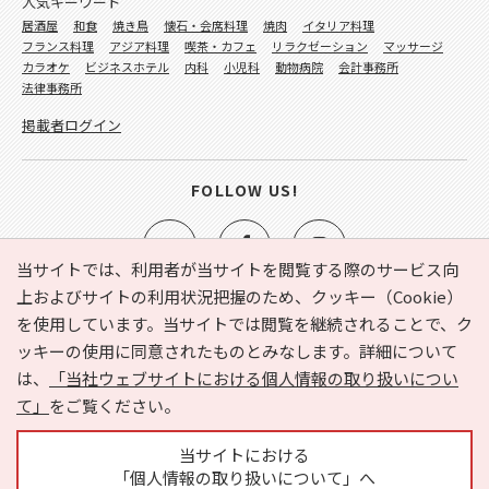
人気キーワード
居酒屋
和食
焼き鳥
懐石・会席料理
焼肉
イタリア料理
フランス料理
アジア料理
喫茶・カフェ
リラクゼーション
マッサージ
カラオケ
ビジネスホテル
内科
小児科
動物病院
会計事務所
法律事務所
掲載者ログイン
FOLLOW US!
当サイトでは、利用者が当サイトを閲覧する際のサービス向
上およびサイトの利用状況把握のため、クッキー（Cookie）
を使用しています。当サイトでは閲覧を継続されることで、ク
e-NAVITA（イーナビタ）とは？
お気に入り
ヘルプ
ッキーの使用に同意されたものとみなします。詳細について
利用規約
個人情報の取り扱いについて
運営会社
は、
「当社ウェブサイトにおける個人情報の取り扱いについ
サイトマップ
広告掲載に関するお問い合わせ
て」
をご覧ください。
サイトの内容に関するお問い合わせ
当サイトにおける
「個人情報の取り扱いについて」へ