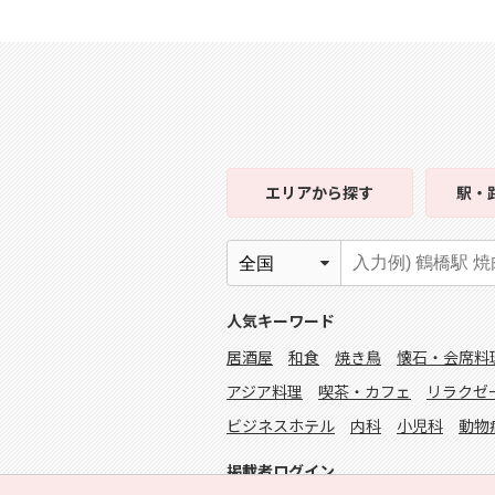
エリア
から探す
駅・
人気キーワード
居酒屋
和食
焼き鳥
懐石・会席料
アジア料理
喫茶・カフェ
リラクゼ
ビジネスホテル
内科
小児科
動物
掲載者ログイン