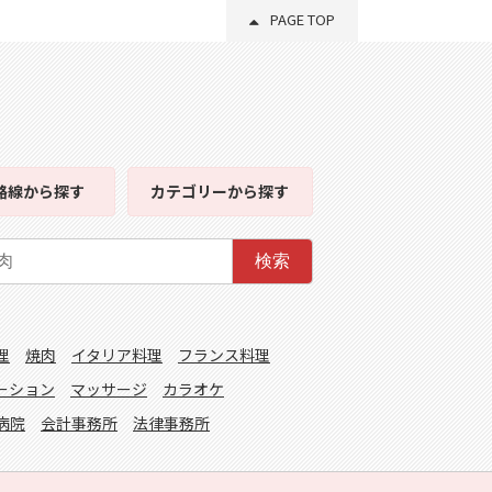
PAGE TOP
路線
から探す
カテゴリー
から探す
検索
理
焼肉
イタリア料理
フランス料理
ーション
マッサージ
カラオケ
病院
会計事務所
法律事務所