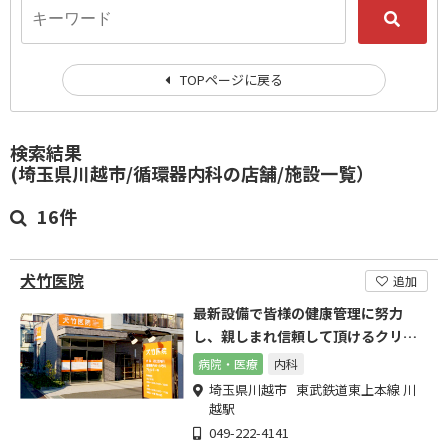
TOPページに戻る
検索結果
(埼玉県川越市/循環器内科の店舗/施設一覧）
16件
犬竹医院
追加
最新設備で皆様の健康管理に努力
し、親しまれ信頼して頂けるクリニ
ックを目指してまいります。
病院・医療
内科
埼玉県川越市 東武鉄道東上本線 川
越駅
049-222-4141