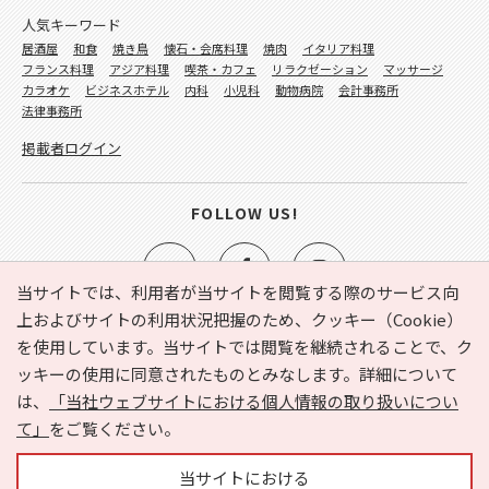
人気キーワード
居酒屋
和食
焼き鳥
懐石・会席料理
焼肉
イタリア料理
フランス料理
アジア料理
喫茶・カフェ
リラクゼーション
マッサージ
カラオケ
ビジネスホテル
内科
小児科
動物病院
会計事務所
法律事務所
掲載者ログイン
FOLLOW US!
当サイトでは、利用者が当サイトを閲覧する際のサービス向
上およびサイトの利用状況把握のため、クッキー（Cookie）
を使用しています。当サイトでは閲覧を継続されることで、ク
e-NAVITA（イーナビタ）とは？
お気に入り
ヘルプ
ッキーの使用に同意されたものとみなします。詳細について
利用規約
個人情報の取り扱いについて
運営会社
は、
「当社ウェブサイトにおける個人情報の取り扱いについ
サイトマップ
広告掲載に関するお問い合わせ
て」
をご覧ください。
サイトの内容に関するお問い合わせ
当サイトにおける