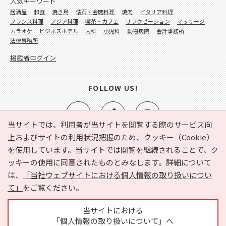
人気キーワード
居酒屋
和食
焼き鳥
懐石・会席料理
焼肉
イタリア料理
フランス料理
アジア料理
喫茶・カフェ
リラクゼーション
マッサージ
カラオケ
ビジネスホテル
内科
小児科
動物病院
会計事務所
法律事務所
掲載者ログイン
FOLLOW US!
当サイトでは、利用者が当サイトを閲覧する際のサービス向
上およびサイトの利用状況把握のため、クッキー（Cookie）
を使用しています。当サイトでは閲覧を継続されることで、ク
e-NAVITA（イーナビタ）とは？
お気に入り
ヘルプ
ッキーの使用に同意されたものとみなします。詳細について
利用規約
個人情報の取り扱いについて
運営会社
は、
「当社ウェブサイトにおける個人情報の取り扱いについ
サイトマップ
広告掲載に関するお問い合わせ
て」
をご覧ください。
サイトの内容に関するお問い合わせ
当サイトにおける
「個人情報の取り扱いについて」へ