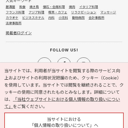
人気キーワード
居酒屋
和食
焼き鳥
懐石・会席料理
焼肉
イタリア料理
フランス料理
アジア料理
喫茶・カフェ
リラクゼーション
マッサージ
カラオケ
ビジネスホテル
内科
小児科
動物病院
会計事務所
法律事務所
掲載者ログイン
FOLLOW US!
当サイトでは、利用者が当サイトを閲覧する際のサービス向
上およびサイトの利用状況把握のため、クッキー（Cookie）
を使用しています。当サイトでは閲覧を継続されることで、ク
e-NAVITA（イーナビタ）とは？
お気に入り
ヘルプ
ッキーの使用に同意されたものとみなします。詳細について
利用規約
個人情報の取り扱いについて
運営会社
は、
「当社ウェブサイトにおける個人情報の取り扱いについ
サイトマップ
広告掲載に関するお問い合わせ
て」
をご覧ください。
サイトの内容に関するお問い合わせ
当サイトにおける
「個人情報の取り扱いについて」へ