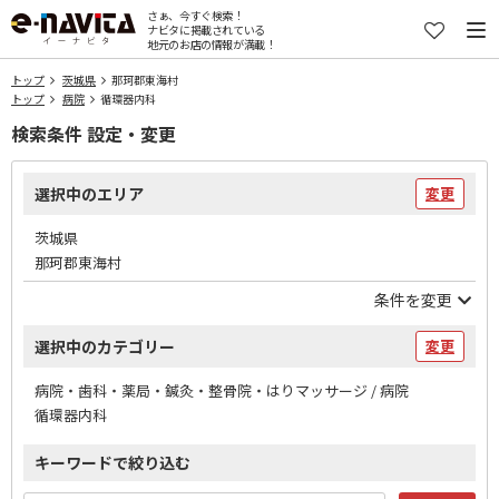
さぁ、今すぐ検索！
ナビタに掲載されている
地元のお店の情報が満載！
トップ
茨城県
那珂郡東海村
トップ
病院
循環器内科
検索条件 設定・変更
選択中のエリア
変更
茨城県
那珂郡東海村
条件を変更
選択中のカテゴリー
変更
病院・歯科・薬局・鍼灸・整骨院・はりマッサージ / 病院
循環器内科
キーワードで絞り込む