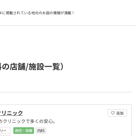
タに掲載されている
地元のお店の情報が満載！
科の店舗/施設一覧）
クリニック
追加
のクリニックで多くの安心。
リー
病院・医療
内科