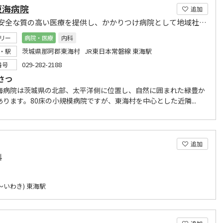
東海病院
追加
安心で安全な質の高い医療を提供し、かかりつけ病院として地域社会に貢献します
リー
病院・医療
内科
茨城県那珂郡東海村 JR東日本常磐線 東海駅
・駅
029-282-2188
番号
さつ
海病院は茨城県の北部、太平洋側に位置し、自然に囲まれた緑豊か
あります。80床の小規模病院ですが、東海村を中心とした近隣...
追加
科
～いわき) 東海駅