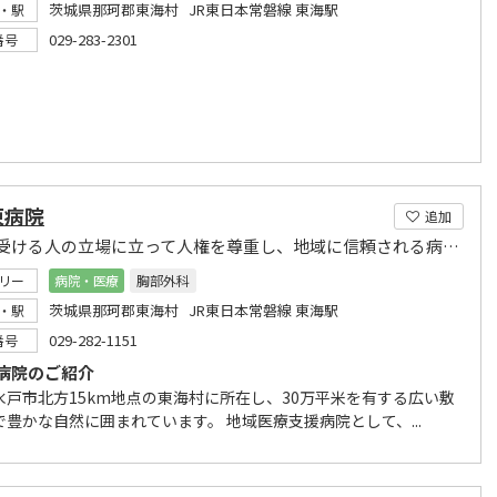
茨城県那珂郡東海村 JR東日本常磐線 東海駅
・駅
029-283-2301
番号
東病院
追加
医療を受ける人の立場に立って人権を尊重し、地域に信頼される病院を目指す
リー
病院・医療
胸部外科
茨城県那珂郡東海村 JR東日本常磐線 東海駅
・駅
029-282-1151
番号
病院のご紹介
水戸市北方15km地点の東海村に所在し、30万平米を有する広い敷
で豊かな自然に囲まれています。 地域医療支援病院として、...