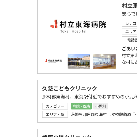
村立
カテゴ
エリア
電話
ごあい
村立東
な村に
久慈こどもクリニック
那珂郡東海村、東海駅付近でおすすめの小児
カテゴリー
病院・医療
小児科
茨城県那珂郡東海村 JR常磐線(取手
エリア・駅
武藤小児クリニック