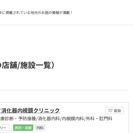
タに掲載されている
地元のお店の情報が満載！
の店舗/施設一覧）
す消化器内視鏡クリニック
追加
健康診断・予防接種/消化器内科/内視鏡内科/外科・肛門科
リー
病院・医療
内科