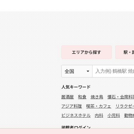
エリア
から探す
駅・
人気キーワード
居酒屋
和食
焼き鳥
懐石・会席料
アジア料理
喫茶・カフェ
リラクゼ
ビジネスホテル
内科
小児科
動物
掲載者ログイン