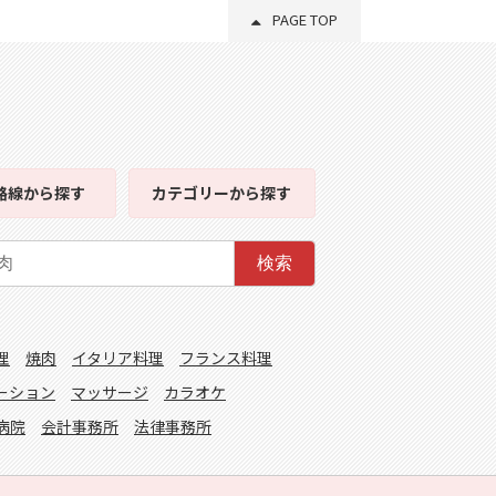
PAGE TOP
路線
から探す
カテゴリー
から探す
検索
理
焼肉
イタリア料理
フランス料理
ーション
マッサージ
カラオケ
病院
会計事務所
法律事務所