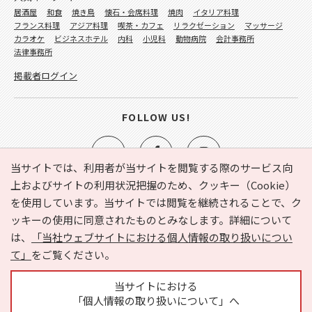
居酒屋
和食
焼き鳥
懐石・会席料理
焼肉
イタリア料理
フランス料理
アジア料理
喫茶・カフェ
リラクゼーション
マッサージ
カラオケ
ビジネスホテル
内科
小児科
動物病院
会計事務所
法律事務所
掲載者ログイン
FOLLOW US!
当サイトでは、利用者が当サイトを閲覧する際のサービス向
上およびサイトの利用状況把握のため、クッキー（Cookie）
を使用しています。当サイトでは閲覧を継続されることで、ク
e-NAVITA（イーナビタ）とは？
お気に入り
ヘルプ
ッキーの使用に同意されたものとみなします。詳細について
利用規約
個人情報の取り扱いについて
運営会社
は、
「当社ウェブサイトにおける個人情報の取り扱いについ
サイトマップ
広告掲載に関するお問い合わせ
て」
をご覧ください。
サイトの内容に関するお問い合わせ
当サイトにおける
「個人情報の取り扱いについて」へ