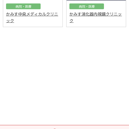
病院・医療
病院・医療
かみす中央メディカルクリニ
かみす消化器内視鏡クリニッ
ック
ク