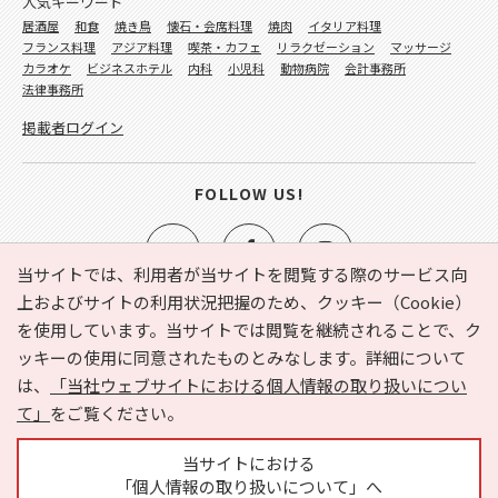
人気キーワード
居酒屋
和食
焼き鳥
懐石・会席料理
焼肉
イタリア料理
フランス料理
アジア料理
喫茶・カフェ
リラクゼーション
マッサージ
カラオケ
ビジネスホテル
内科
小児科
動物病院
会計事務所
法律事務所
掲載者ログイン
FOLLOW US!
当サイトでは、利用者が当サイトを閲覧する際のサービス向
上およびサイトの利用状況把握のため、クッキー（Cookie）
を使用しています。当サイトでは閲覧を継続されることで、ク
e-NAVITA（イーナビタ）とは？
お気に入り
ヘルプ
ッキーの使用に同意されたものとみなします。詳細について
利用規約
個人情報の取り扱いについて
運営会社
は、
「当社ウェブサイトにおける個人情報の取り扱いについ
サイトマップ
広告掲載に関するお問い合わせ
て」
をご覧ください。
サイトの内容に関するお問い合わせ
当サイトにおける
「個人情報の取り扱いについて」へ