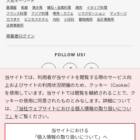
人気キーワード
居酒屋
和食
焼き鳥
懐石・会席料理
焼肉
イタリア料理
フランス料理
アジア料理
喫茶・カフェ
リラクゼーション
マッサージ
カラオケ
ビジネスホテル
内科
小児科
動物病院
会計事務所
法律事務所
掲載者ログイン
FOLLOW US!
当サイトでは、利用者が当サイトを閲覧する際のサービス向
上およびサイトの利用状況把握のため、クッキー（Cookie）
を使用しています。当サイトでは閲覧を継続されることで、ク
e-NAVITA（イーナビタ）とは？
お気に入り
ヘルプ
ッキーの使用に同意されたものとみなします。詳細について
利用規約
個人情報の取り扱いについて
運営会社
は、
「当社ウェブサイトにおける個人情報の取り扱いについ
サイトマップ
広告掲載に関するお問い合わせ
て」
をご覧ください。
サイトの内容に関するお問い合わせ
当サイトにおける
「個人情報の取り扱いについて」へ