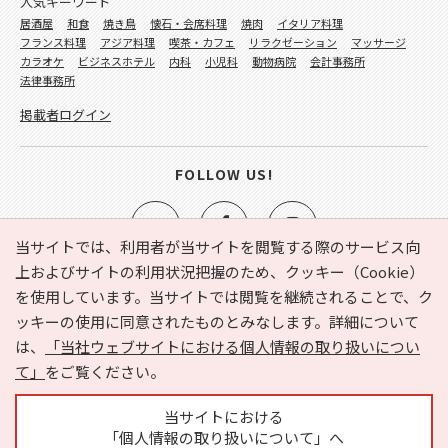
人気キーワード
居酒屋
和食
焼き鳥
懐石・会席料理
焼肉
イタリア料理
フランス料理
アジア料理
喫茶・カフェ
リラクゼーション
マッサージ
カラオケ
ビジネスホテル
内科
小児科
動物病院
会計事務所
法律事務所
掲載者ログイン
FOLLOW US!
当サイトでは、利用者が当サイトを閲覧する際のサービス向
上およびサイトの利用状況把握のため、クッキー（Cookie）
を使用しています。当サイトでは閲覧を継続されることで、ク
e-NAVITA（イーナビタ）とは？
お気に入り
ヘルプ
ッキーの使用に同意されたものとみなします。詳細について
利用規約
個人情報の取り扱いについて
運営会社
は、
「当社ウェブサイトにおける個人情報の取り扱いについ
サイトマップ
広告掲載に関するお問い合わせ
て」
をご覧ください。
サイトの内容に関するお問い合わせ
当サイトにおける
「個人情報の取り扱いについて」へ