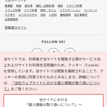
人気キーワード
居酒屋
和食
焼き鳥
懐石・会席料理
焼肉
イタリア料理
フランス料理
アジア料理
喫茶・カフェ
リラクゼーション
マッサージ
カラオケ
ビジネスホテル
内科
小児科
動物病院
会計事務所
法律事務所
掲載者ログイン
FOLLOW US!
当サイトでは、利用者が当サイトを閲覧する際のサービス向
上およびサイトの利用状況把握のため、クッキー（Cookie）
を使用しています。当サイトでは閲覧を継続されることで、ク
e-NAVITA（イーナビタ）とは？
お気に入り
ヘルプ
ッキーの使用に同意されたものとみなします。詳細について
利用規約
個人情報の取り扱いについて
運営会社
は、
「当社ウェブサイトにおける個人情報の取り扱いについ
サイトマップ
広告掲載に関するお問い合わせ
て」
をご覧ください。
サイトの内容に関するお問い合わせ
当サイトにおける
「個人情報の取り扱いについて」へ