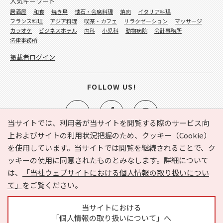
人気キーワード
居酒屋
和食
焼き鳥
懐石・会席料理
焼肉
イタリア料理
フランス料理
アジア料理
喫茶・カフェ
リラクゼーション
マッサージ
カラオケ
ビジネスホテル
内科
小児科
動物病院
会計事務所
法律事務所
掲載者ログイン
FOLLOW US!
当サイトでは、利用者が当サイトを閲覧する際のサービス向
上およびサイトの利用状況把握のため、クッキー（Cookie）
を使用しています。当サイトでは閲覧を継続されることで、ク
e-NAVITA（イーナビタ）とは？
お気に入り
ヘルプ
ッキーの使用に同意されたものとみなします。詳細について
利用規約
個人情報の取り扱いについて
運営会社
は、
「当社ウェブサイトにおける個人情報の取り扱いについ
サイトマップ
広告掲載に関するお問い合わせ
て」
をご覧ください。
サイトの内容に関するお問い合わせ
当サイトにおける
「個人情報の取り扱いについて」へ