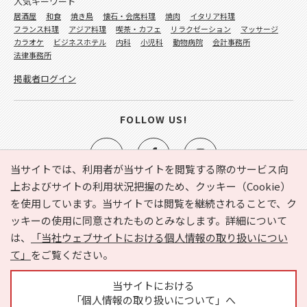
人気キーワード
居酒屋
和食
焼き鳥
懐石・会席料理
焼肉
イタリア料理
フランス料理
アジア料理
喫茶・カフェ
リラクゼーション
マッサージ
カラオケ
ビジネスホテル
内科
小児科
動物病院
会計事務所
法律事務所
掲載者ログイン
FOLLOW US!
当サイトでは、利用者が当サイトを閲覧する際のサービス向
上およびサイトの利用状況把握のため、クッキー（Cookie）
を使用しています。当サイトでは閲覧を継続されることで、ク
e-NAVITA（イーナビタ）とは？
お気に入り
ヘルプ
ッキーの使用に同意されたものとみなします。詳細について
利用規約
個人情報の取り扱いについて
運営会社
は、
「当社ウェブサイトにおける個人情報の取り扱いについ
サイトマップ
広告掲載に関するお問い合わせ
て」
をご覧ください。
サイトの内容に関するお問い合わせ
当サイトにおける
「個人情報の取り扱いについて」へ