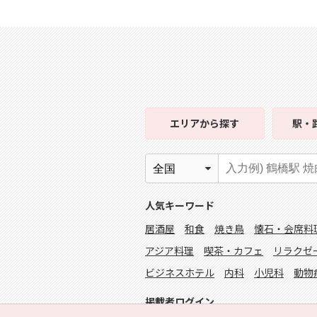
エリア
から探す
駅・
人気キーワード
居酒屋
和食
焼き鳥
懐石・会席料
アジア料理
喫茶・カフェ
リラクゼ
ビジネスホテル
内科
小児科
動物
掲載者ログイン