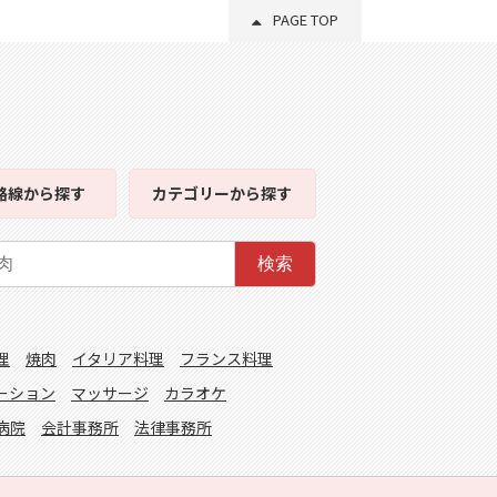
PAGE TOP
路線
から探す
カテゴリー
から探す
検索
理
焼肉
イタリア料理
フランス料理
ーション
マッサージ
カラオケ
病院
会計事務所
法律事務所