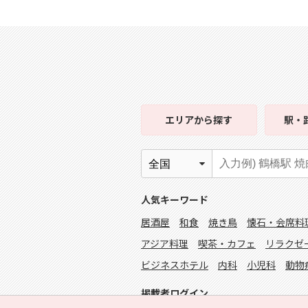
エリア
から探す
駅・
人気キーワード
居酒屋
和食
焼き鳥
懐石・会席料
アジア料理
喫茶・カフェ
リラクゼ
ビジネスホテル
内科
小児科
動物
掲載者ログイン