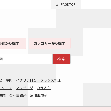
PAGE TOP
路線
から探す
カテゴリー
から探す
検索
理
焼肉
イタリア料理
フランス料理
ーション
マッサージ
カラオケ
病院
会計事務所
法律事務所