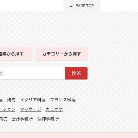
PAGE TOP
路線
から探す
カテゴリー
から探す
検索
理
焼肉
イタリア料理
フランス料理
ーション
マッサージ
カラオケ
病院
会計事務所
法律事務所