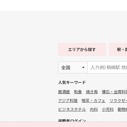
エリア
から探す
駅・
人気キーワード
居酒屋
和食
焼き鳥
懐石・会席料
アジア料理
喫茶・カフェ
リラクゼ
ビジネスホテル
内科
小児科
動物
掲載者ログイン