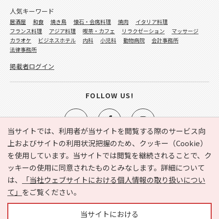
人気キーワード
居酒屋
和食
焼き鳥
懐石・会席料理
焼肉
イタリア料理
フランス料理
アジア料理
喫茶・カフェ
リラクゼーション
マッサージ
カラオケ
ビジネスホテル
内科
小児科
動物病院
会計事務所
法律事務所
掲載者ログイン
FOLLOW US!
当サイトでは、利用者が当サイトを閲覧する際のサービス向
上およびサイトの利用状況把握のため、クッキー（Cookie）
を使用しています。当サイトでは閲覧を継続されることで、ク
e-NAVITA（イーナビタ）とは？
お気に入り
ヘルプ
ッキーの使用に同意されたものとみなします。詳細について
利用規約
個人情報の取り扱いについて
運営会社
は、
「当社ウェブサイトにおける個人情報の取り扱いについ
サイトマップ
広告掲載に関するお問い合わせ
て」
をご覧ください。
サイトの内容に関するお問い合わせ
当サイトにおける