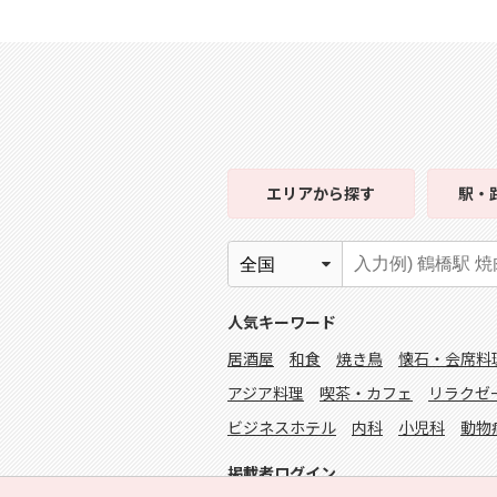
エリア
から探す
駅・
人気キーワード
居酒屋
和食
焼き鳥
懐石・会席料
アジア料理
喫茶・カフェ
リラクゼ
ビジネスホテル
内科
小児科
動物
掲載者ログイン