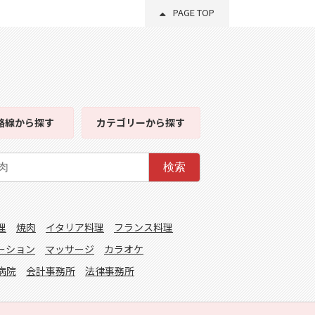
PAGE TOP
路線
から探す
カテゴリー
から探す
検索
理
焼肉
イタリア料理
フランス料理
ーション
マッサージ
カラオケ
病院
会計事務所
法律事務所