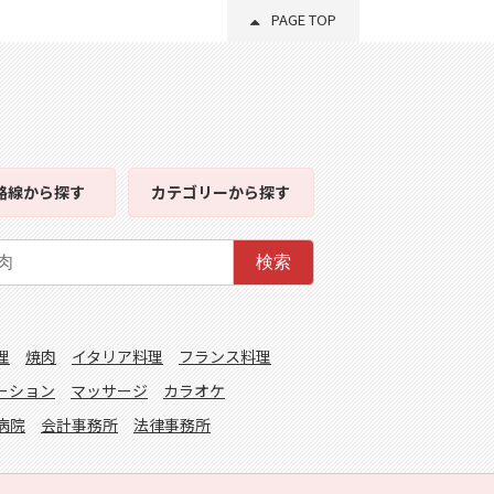
PAGE TOP
路線
から探す
カテゴリー
から探す
検索
理
焼肉
イタリア料理
フランス料理
ーション
マッサージ
カラオケ
病院
会計事務所
法律事務所