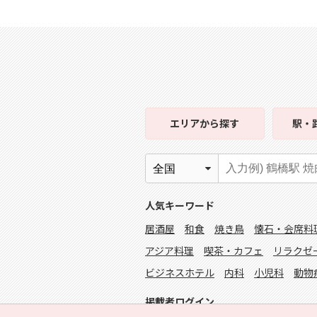
エリア
から探す
駅・
人気キーワード
居酒屋
和食
焼き鳥
懐石・会席料
アジア料理
喫茶・カフェ
リラクゼ
ビジネスホテル
内科
小児科
動物
掲載者ログイン