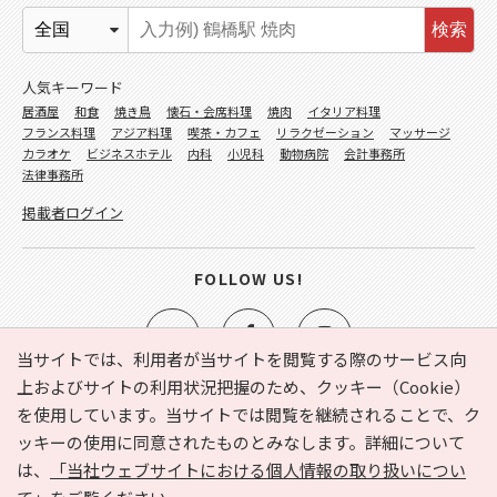
検索
人気キーワード
居酒屋
和食
焼き鳥
懐石・会席料理
焼肉
イタリア料理
フランス料理
アジア料理
喫茶・カフェ
リラクゼーション
マッサージ
カラオケ
ビジネスホテル
内科
小児科
動物病院
会計事務所
法律事務所
掲載者ログイン
FOLLOW US!
当サイトでは、利用者が当サイトを閲覧する際のサービス向
上およびサイトの利用状況把握のため、クッキー（Cookie）
を使用しています。当サイトでは閲覧を継続されることで、ク
e-NAVITA（イーナビタ）とは？
お気に入り
ヘルプ
ッキーの使用に同意されたものとみなします。詳細について
利用規約
個人情報の取り扱いについて
運営会社
は、
「当社ウェブサイトにおける個人情報の取り扱いについ
サイトマップ
広告掲載に関するお問い合わせ