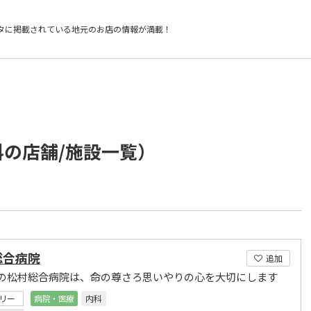
タに掲載されている
地元のお店の情報が満載！
科の店舗/施設一覧）
総合病院
追加
の松村総合病院は、命の尊さろ思いやりの心を大切にします
リー
病院・医療
内科