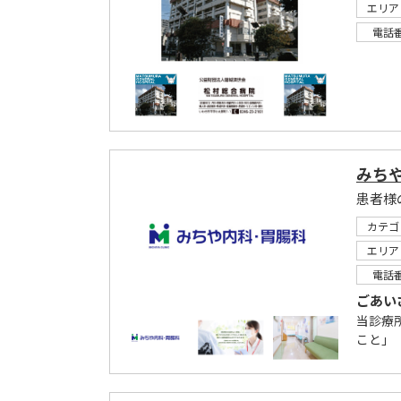
エリア
電話
みち
カテゴ
エリア
電話
ごあい
当診療
こと」