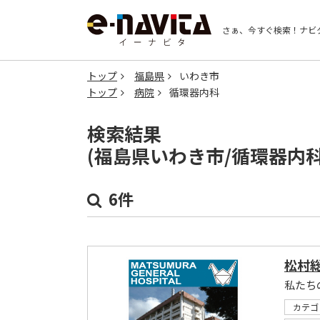
さぁ、今すぐ検索！
ナビ
トップ
福島県
いわき市
トップ
病院
循環器内科
検索結果
(福島県いわき市/循環器内
6件
松村
私たち
カテゴ