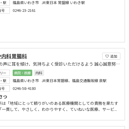
福島県いわき市 JR東日本 常盤線 いわき駅
・駅
0246-23-2161
番号
や内科胃腸科
追加
患者様の声に耳を傾け、気持ちよく受診いただけるよう 誠心誠意努めております
リー
病院・医療
内科
福島県いわき市 JR東日本常磐線、福島交通飯坂線 泉駅
・駅
0246-58-4180
番号
さつ
所は「地域にとって頼りがいのある医療機関としての責務を果たす
「一貫して、やさしく、わかりやすく、ていねいな医療、サービ...