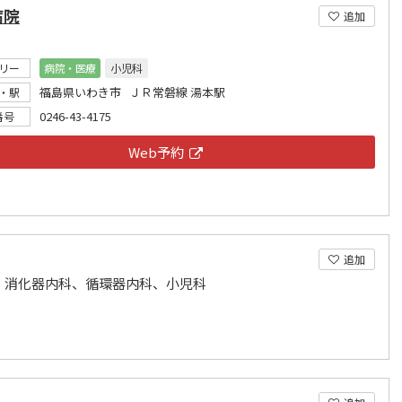
病院
追加
リー
病院・医療
小児科
福島県いわき市 ＪＲ常磐線 湯本駅
・駅
0246-43-4175
番号
Web予約
追加
、消化器内科、循環器内科、小児科