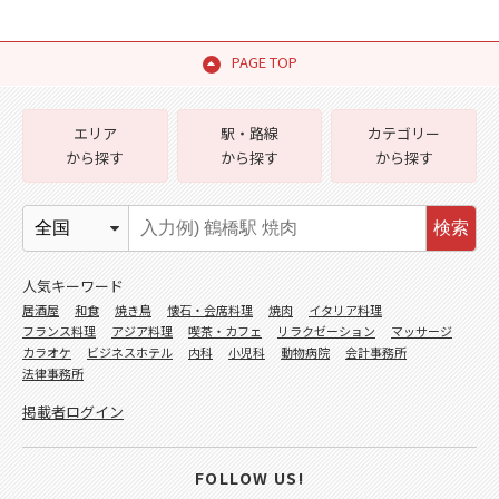
PAGE TOP
エリア
駅・路線
カテゴリー
から探す
から探す
から探す
検索
人気キーワード
居酒屋
和食
焼き鳥
懐石・会席料理
焼肉
イタリア料理
フランス料理
アジア料理
喫茶・カフェ
リラクゼーション
マッサージ
カラオケ
ビジネスホテル
内科
小児科
動物病院
会計事務所
法律事務所
掲載者ログイン
FOLLOW US!