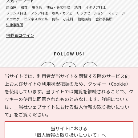
人気キーワード
居酒屋
和食
焼き鳥
懐石・会席料理
焼肉
イタリア料理
フランス料理
アジア料理
喫茶・カフェ
リラクゼーション
マッサージ
カラオケ
ビジネスホテル
内科
小児科
動物病院
会計事務所
法律事務所
掲載者ログイン
FOLLOW US!
当サイトでは、利用者が当サイトを閲覧する際のサービス向
上およびサイトの利用状況把握のため、クッキー（Cookie）
を使用しています。当サイトでは閲覧を継続されることで、ク
e-NAVITA（イーナビタ）とは？
お気に入り
ヘルプ
ッキーの使用に同意されたものとみなします。詳細について
利用規約
個人情報の取り扱いについて
運営会社
は、
「当社ウェブサイトにおける個人情報の取り扱いについ
サイトマップ
広告掲載に関するお問い合わせ
て」
をご覧ください。
サイトの内容に関するお問い合わせ
当サイトにおける
「個人情報の取り扱いについて」へ