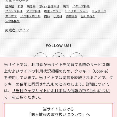
人気キーワード
居酒屋
和食
焼き鳥
懐石・会席料理
焼肉
イタリア料理
フランス料理
アジア料理
喫茶・カフェ
リラクゼーション
マッサージ
カラオケ
ビジネスホテル
内科
小児科
動物病院
会計事務所
法律事務所
掲載者ログイン
FOLLOW US!
当サイトでは、利用者が当サイトを閲覧する際のサービス向
上およびサイトの利用状況把握のため、クッキー（Cookie）
を使用しています。当サイトでは閲覧を継続されることで、ク
e-NAVITA（イーナビタ）とは？
お気に入り
ヘルプ
ッキーの使用に同意されたものとみなします。詳細について
利用規約
個人情報の取り扱いについて
運営会社
は、
「当社ウェブサイトにおける個人情報の取り扱いについ
サイトマップ
広告掲載に関するお問い合わせ
て」
をご覧ください。
サイトの内容に関するお問い合わせ
当サイトにおける
「個人情報の取り扱いについて」へ