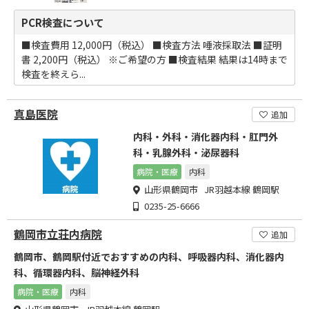
PCR検査について
■検査費用 12,000円（税込） ■検査方法 唾液採取法 ■証明
書 2,200円（税込） ※ご希望の方 ■検査結果 結果は14時まで
検査を終えら...
真島医院
追加
内科・外科・消化器内科・肛門外
科・乳腺外科・泌尿器科
病院・医療
内科
山形県鶴岡市 JR羽越本線 鶴岡駅
0235-25-6666
鶴岡市立荘内病院
追加
鶴岡市、鶴岡駅付近でおすすめの内科、呼吸器内科、消化器内
科、循環器内科、脳神経外科
病院・医療
内科