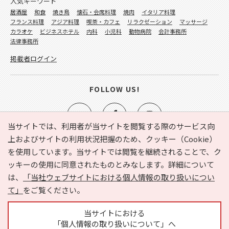
人気キーワード
居酒屋
和食
焼き鳥
懐石・会席料理
焼肉
イタリア料理
フランス料理
アジア料理
喫茶・カフェ
リラクゼーション
マッサージ
カラオケ
ビジネスホテル
内科
小児科
動物病院
会計事務所
法律事務所
掲載者ログイン
FOLLOW US!
当サイトでは、利用者が当サイトを閲覧する際のサービス向
上およびサイトの利用状況把握のため、クッキー（Cookie）
を使用しています。当サイトでは閲覧を継続されることで、ク
e-NAVITA（イーナビタ）とは？
お気に入り
ヘルプ
ッキーの使用に同意されたものとみなします。詳細について
利用規約
個人情報の取り扱いについて
運営会社
は、
「当社ウェブサイトにおける個人情報の取り扱いについ
サイトマップ
広告掲載に関するお問い合わせ
て」
をご覧ください。
サイトの内容に関するお問い合わせ
当サイトにおける
「個人情報の取り扱いについて」へ