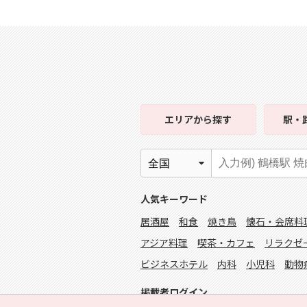
エリア
から探す
駅・
人気キーワード
居酒屋
和食
焼き鳥
懐石・会席料
アジア料理
喫茶・カフェ
リラクゼ
ビジネスホテル
内科
小児科
動物
掲載者ログイン