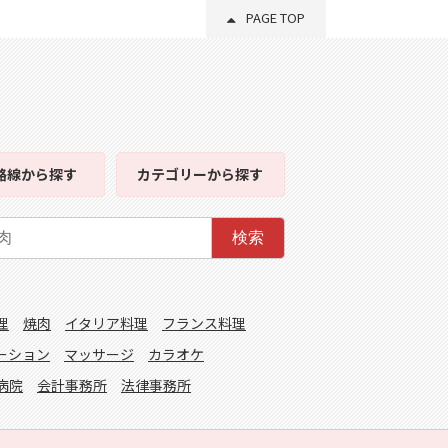
PAGE TOP
路線
から探す
カテゴリー
から探す
検索
理
焼肉
イタリア料理
フランス料理
ーション
マッサージ
カラオケ
病院
会計事務所
法律事務所