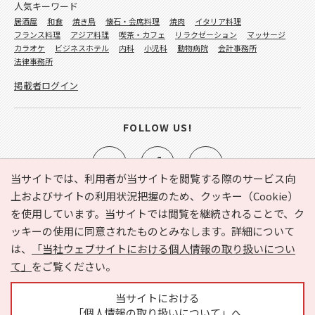
人気キーワード
居酒屋
和食
焼き鳥
懐石・会席料理
焼肉
イタリア料理
フランス料理
アジア料理
喫茶・カフェ
リラクゼーション
マッサージ
カラオケ
ビジネスホテル
内科
小児科
動物病院
会計事務所
法律事務所
掲載者ログイン
FOLLOW US!
当サイトでは、利用者が当サイトを閲覧する際のサービス向
上およびサイトの利用状況把握のため、クッキー（Cookie）
を使用しています。当サイトでは閲覧を継続されることで、ク
e-NAVITA（イーナビタ）とは？
お気に入り
ヘルプ
ッキーの使用に同意されたものとみなします。詳細について
利用規約
個人情報の取り扱いについて
運営会社
は、
「当社ウェブサイトにおける個人情報の取り扱いについ
サイトマップ
広告掲載に関するお問い合わせ
て」
をご覧ください。
サイトの内容に関するお問い合わせ
当サイトにおける
「個人情報の取り扱いについて」へ