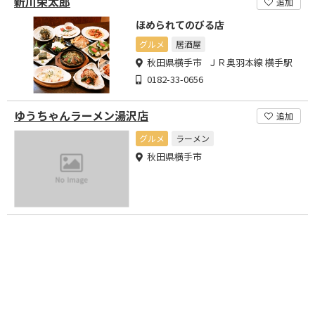
新川栄太郎
追加
ほめられてのびる店
グルメ
居酒屋
秋田県横手市 ＪＲ奥羽本線 横手駅
0182-33-0656
ゆうちゃんラーメン湯沢店
追加
グルメ
ラーメン
秋田県横手市