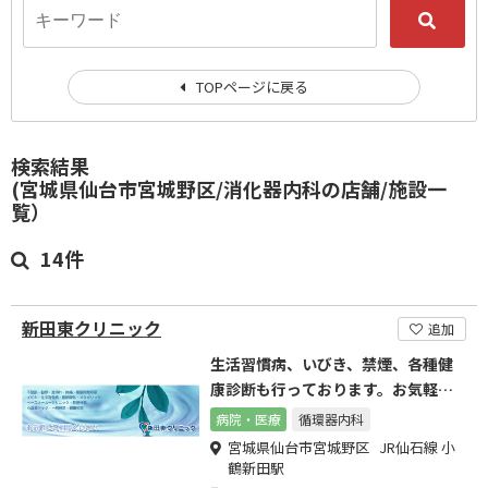
TOPページに戻る
検索結果
(宮城県仙台市宮城野区/消化器内科の店舗/施設一
覧）
14件
新田東クリニック
追加
生活習慣病、いびき、禁煙、各種健
康診断も行っております。お気軽に
ご相談ください。
病院・医療
循環器内科
宮城県仙台市宮城野区 JR仙石線 小
鶴新田駅