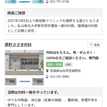
022-797-6700
院長ご挨拶
2007年3月6日より新田東クリニックを開院する運びとなりま
した。私は東北大学医学部卒業後一般内科医、循環器内科医
として診療と研究...
原町ささき内科
追加
内科はもちろん、咳・ぜんそく・
COPDの方ご相談ください。専門医と
して丁寧に診察します
病院・医療
内科
宮城県仙台市宮城野区
022-355-8880
当院は内科一般をやっています。
中でも呼吸器、消化器（経鼻内視鏡）、糖尿病、禁煙外来を
専門としています。