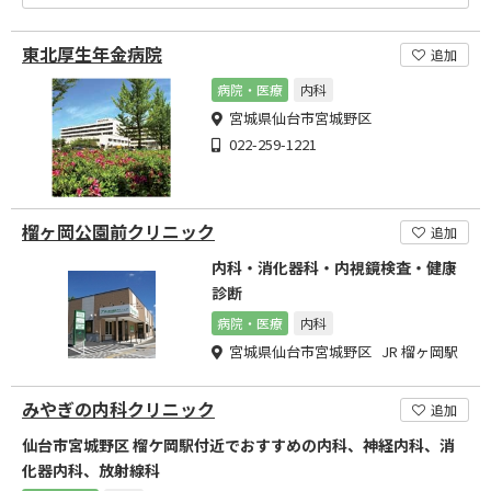
東北厚生年金病院
追加
病院・医療
内科
宮城県仙台市宮城野区
022-259-1221
榴ヶ岡公園前クリニック
追加
内科・消化器科・内視鏡検査・健康
診断
病院・医療
内科
宮城県仙台市宮城野区 JR 榴ヶ岡駅
みやぎの内科クリニック
追加
仙台市宮城野区 榴ケ岡駅付近でおすすめの内科、神経内科、消
化器内科、放射線科