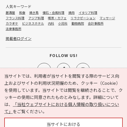
人気キーワード
居酒屋
和食
焼き鳥
懐石・会席料理
焼肉
イタリア料理
フランス料理
アジア料理
喫茶・カフェ
リラクゼーション
マッサージ
カラオケ
ビジネスホテル
内科
小児科
動物病院
会計事務所
法律事務所
掲載者ログイン
FOLLOW US!
当サイトでは、利用者が当サイトを閲覧する際のサービス向
上およびサイトの利用状況把握のため、クッキー（Cookie）
を使用しています。当サイトでは閲覧を継続されることで、ク
e-NAVITA（イーナビタ）とは？
お気に入り
ヘルプ
ッキーの使用に同意されたものとみなします。詳細について
利用規約
個人情報の取り扱いについて
運営会社
は、
「当社ウェブサイトにおける個人情報の取り扱いについ
サイトマップ
広告掲載に関するお問い合わせ
て」
をご覧ください。
サイトの内容に関するお問い合わせ
当サイトにおける