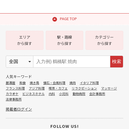
PAGE TOP
エリア
駅・路線
カテゴリー
から探す
から探す
から探す
検索
人気キーワード
居酒屋
和食
焼き鳥
懐石・会席料理
焼肉
イタリア料理
フランス料理
アジア料理
喫茶・カフェ
リラクゼーション
マッサージ
カラオケ
ビジネスホテル
内科
小児科
動物病院
会計事務所
法律事務所
掲載者ログイン
FOLLOW US!